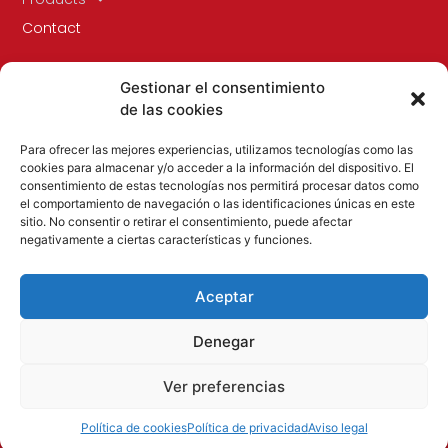
Contact
Gestionar el consentimiento
de las cookies
Para ofrecer las mejores experiencias, utilizamos tecnologías como las
cookies para almacenar y/o acceder a la información del dispositivo. El
consentimiento de estas tecnologías nos permitirá procesar datos como
el comportamiento de navegación o las identificaciones únicas en este
sitio. No consentir o retirar el consentimiento, puede afectar
Especialistas en todo tipo de embalaje flexible,
negativamente a ciertas características y funciones.
principalmente films para embalaje y protección como
el stretch film, films adhesivos, papel y precintos.
Aceptar
Denegar
Ver preferencias
© Stretch y Retráctil –
Aviso legal
–
Política de privacidad
–
Política de cookies
Política de privacidad
Aviso legal
Política de cookies