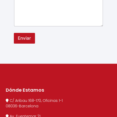
Enviar
Dónde Estamos
C/ Aribau 168-170, Oficinas 1-1
08036-Barcelona
Av. Fuentemar 21