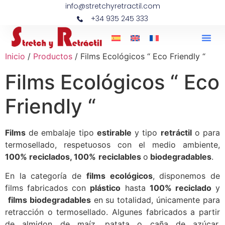
info@stretchyretractil.com
+34 935 245 333
Inicio
/
Productos
/ Films Ecológicos “ Eco Friendly “
Films Ecológicos “ Eco
Friendly “
Films
de embalaje tipo
estirable
y tipo
retráctil
o para
termosellado, respetuosos con el medio ambiente,
100% reciclados, 100%
reciclables
o
biodegradables
.
En la categoría de
films ecológicos
, disponemos de
films fabricados con
plástico
hasta
100% reciclado
y
films biodegradables
en su totalidad, únicamente para
retracción o termosellado. Algunes fabricados a partir
de almidon de maíz, patata o caña de azúcar.