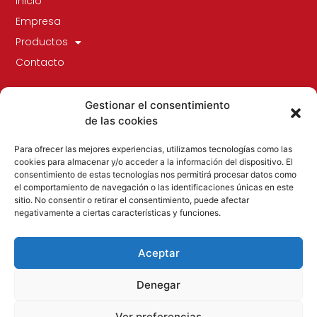
Inicio
Empresa
Productos
Contacto
Gestionar el consentimiento
de las cookies
Para ofrecer las mejores experiencias, utilizamos tecnologías como las
cookies para almacenar y/o acceder a la información del dispositivo. El
consentimiento de estas tecnologías nos permitirá procesar datos como
el comportamiento de navegación o las identificaciones únicas en este
sitio. No consentir o retirar el consentimiento, puede afectar
Especialistas en todo tipo de embalaje flexible,
negativamente a ciertas características y funciones.
principalmente films para embalaje y protección como
el stretch film, films adhesivos, papel y precintos.
Aceptar
Denegar
Ver preferencias